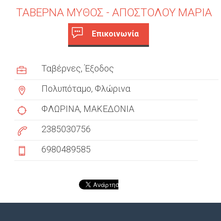
ΤΑΒΕΡΝΑ ΜΥΘΟΣ - ΑΠΟΣΤΟΛΟΥ ΜΑΡΙΑ
Επικοινωνία
c
(
ε
u
Ταβέρνες
Έξοδος
ν
s
ε
Πολυπόταμο, Φλώρινα
ρ
t
γ
ΦΛΩΡΙΝΑ
ΜΑΚΕΔΟΝΙΑ
ή
o
2385030756
κ
m
α
6980489585
ρ
e
τ
έ
r
λ
t
α
)