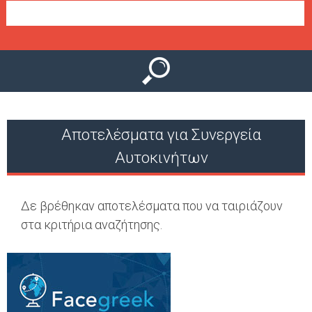
Ο
μ
Ύ
ε
ν
ο
ύ
Αποτελέσματα για Συνεργεία
Αυτοκινήτων
Δε βρέθηκαν αποτελέσματα που να ταιριάζουν
στα κριτήρια αναζήτησης.